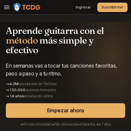
Ingresar
Suscribirme!
Cursos
Aprende guitarra con el
Canciones
método
más simple y
Suscripciones
efectivo
Precio
Contacto
En semanas vas a tocar tus canciones favoritas,
paso a paso y a tu ritmo.
Preguntas Frecuentes
+4.3M
suscriptores en YouTube
+150.000
alumnos formados
+14 años
enseñando online
Empezar ahora
Acceso inmediato
Sin renovación
Garantía de 7 días