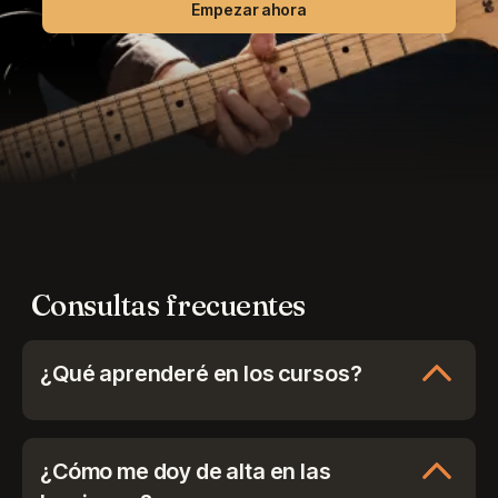
Empezar ahora
Consultas frecuentes
¿Qué aprenderé en los cursos?
Aprenderás a tocar la guitarra desde cero o
mejorarás tu nivel con las clases para
estudiantes intermedios y avanzados.
¿Cómo me doy de alta en las
Ver
contenidos