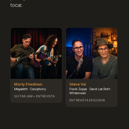
tocar.
e
Marty Friedman
Steve Vai
Pa
Megadeth · Cacophony
Frank Zappa · David Lee Roth ·
Mr.
s
Whitesnake
GUITAR JAM + ENTREVISTA
GU
ENTREVISTA EXCLUSIVA