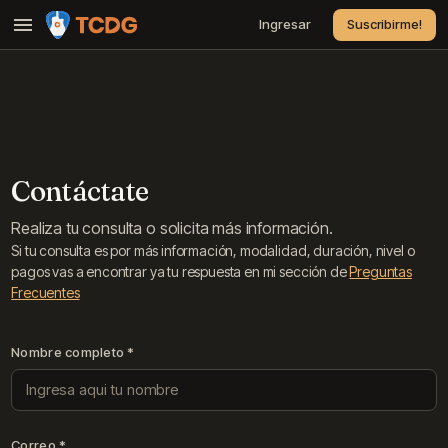
Ingresar
Suscribirme!
Cursos
Canciones
Suscripciones
Precio
Contáctate
Contacto
Realiza tu consulta o solicita más información.
Preguntas Frecuentes
Si tu consulta es por más información, modalidad, duración, nivel o
pagos vas a encontrar ya tu respuesta en mi sección de
Preguntas
Frecuentes
Nombre completo *
Correo *