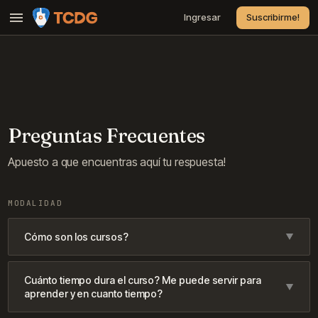
Ingresar
Suscribirme!
Cursos
Canciones
Suscripciones
Precio
Preguntas Frecuentes
Contacto
Apuesto a que encuentras aquí tu respuesta!
Preguntas Frecuentes
MODALIDAD
Cómo son los cursos?
Con la suscripción accederás a todo el contenido, incluyendo
Cuánto tiempo dura el curso? Me puede servir para
guitarra acústica y eléctrica. Los cursos y lecciones se
aprender y en cuanto tiempo?
encuentran ordenados por nivel y vas a notar solo cuando
estés preparado para pasar al siguiente escalón. Desde ya